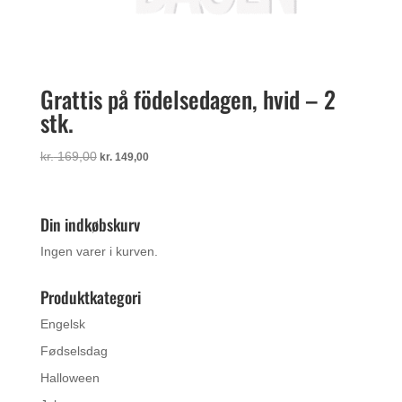
Grattis på födelsedagen, hvid – 2
stk.
Den
Den
kr.
169,00
kr.
149,00
oprindelige
aktuelle
pris
pris
var:
er:
Din indkøbskurv
kr. 169,00.
kr. 149,00.
Ingen varer i kurven.
Produktkategori
Engelsk
Fødselsdag
Halloween