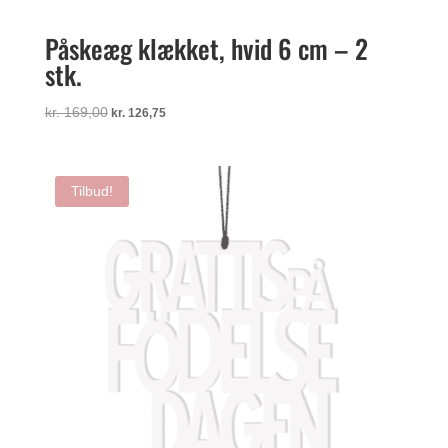
Påskeæg klækket, hvid 6 cm – 2
stk.
Den
Den
kr.
169,00
kr.
126,75
oprindelige
aktuelle
pris
pris
var:
er:
Tilbud!
kr. 169,00.
kr. 126,75.