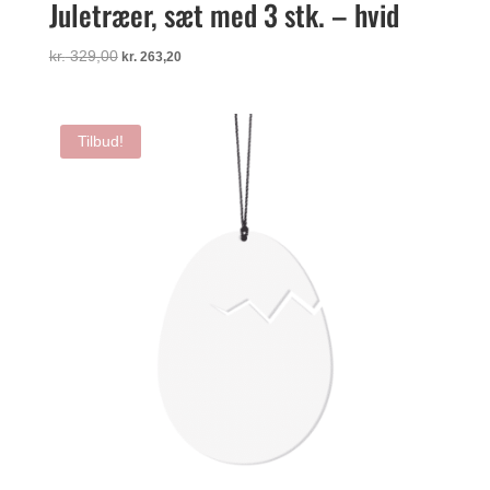
Juletræer, sæt med 3 stk. – hvid
Den
Den
kr.
329,00
kr.
263,20
oprindelige
aktuelle
pris
pris
var:
er:
Tilbud!
kr. 329,00.
kr. 263,20.