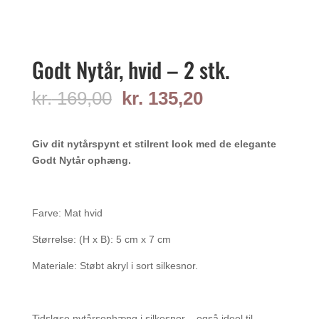
Godt Nytår, hvid – 2 stk.
Den
Den
kr.
169,00
kr.
135,20
oprindelige
aktuelle
pris
pris
var:
er:
Giv dit nytårspynt et stilrent look med de elegante
kr. 169,00.
kr. 135,20.
Godt Nytår ophæng.
Farve: Mat hvid
Størrelse: (H x B): 5 cm x 7 cm
Materiale: Støbt akryl i sort silkesnor.
Tidsløse nytårsophæng i silkesnor – også ideel til