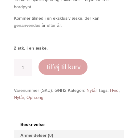
bordpynt.
Kommer tilmed i en eksklusiv æske, der kan
genanvendes år efter år.
2 stk. i en æske.
Godt
Tilføj til kurv
Nytår,
hvid
-
Varenummer (SKU):
GNH2
Kategori:
Nytår
Tags:
Hvid
,
2
Nytår
,
Ophæng
stk.
antal
Beskrivelse
Anmeldelser (0)