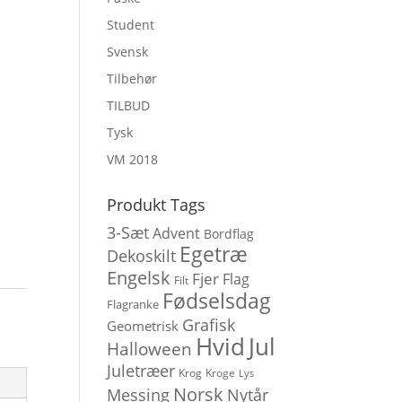
Student
Svensk
Tilbehør
TILBUD
Tysk
VM 2018
Produkt Tags
3-Sæt
Advent
Bordflag
Egetræ
Dekoskilt
Engelsk
Fjer
Flag
Filt
Fødselsdag
Flagranke
Grafisk
Geometrisk
Hvid
Jul
Halloween
Juletræer
Krog
Kroge
Lys
Norsk
Messing
Nytår