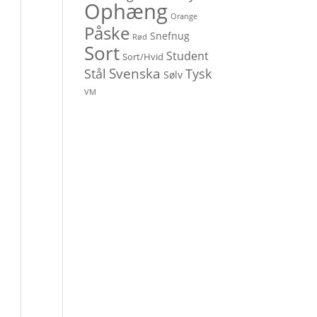
Ophæng
Orange
Påske
Snefnug
Rød
Sort
Student
Sort/Hvid
Svenska
Stål
Tysk
Sølv
VM