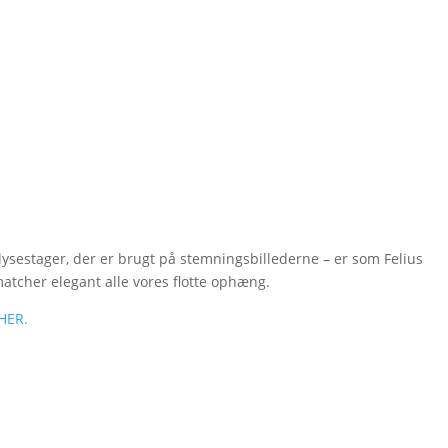
lysestager, der er brugt på stemningsbillederne – er som Felius
atcher elegant alle vores flotte ophæng.
HER.