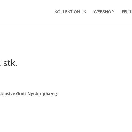
KOLLEKTION
WEBSHOP
FELI
 stk.
elle
ksklusive Godt Nytår ophæng.
143,20.