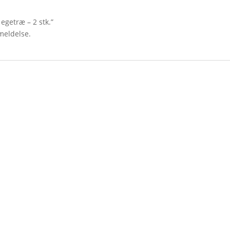
egetræ – 2 stk.”
meldelse.