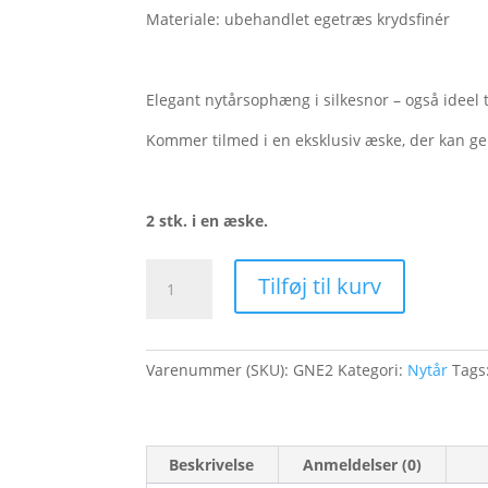
Materiale: ubehandlet egetræs krydsfinér
Elegant nytårsophæng i silkesnor – også ideel t
Kommer tilmed i en eksklusiv æske, der kan ge
2 stk. i en æske.
Godt
Tilføj til kurv
Nytår,
egetræ
-
Varenummer (SKU):
GNE2
Kategori:
Nytår
Tags
2
stk.
antal
Beskrivelse
Anmeldelser (0)