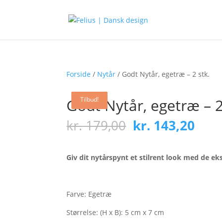
Forside
/
Nytår
/ Godt Nytår, egetræ – 2 stk.
Godt Nytår, egetræ – 2
Tilbud!
Tilbud!
Tilbud!
Tilbud!
Den
Den
kr.
179,00
kr.
143,20
oprindelige
aktu
pris
pris
var:
er:
Giv dit nytårspynt et stilrent look med de e
kr. 179,00.
kr. 
Farve: Egetræ
Størrelse: (H x B): 5 cm x 7 cm