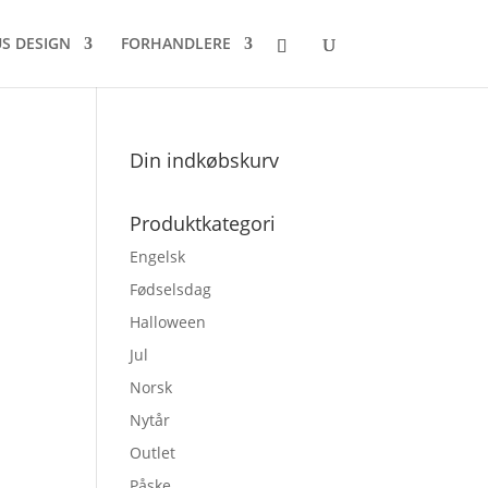
US DESIGN
FORHANDLERE
Din indkøbskurv
Produktkategori
Engelsk
Fødselsdag
Halloween
Jul
Norsk
Nytår
Outlet
Påske