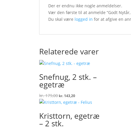
Der er endnu ikke nogle anmeldelser.
Vær den første til at anmelde “Godt Nytår, 
Du skal være
logged in
for at afgive en an
Relaterede varer
Snefnug, 2 stk. –
egetræ
Den
Den
kr.
179,00
kr.
143,20
oprindelige
aktuelle
pris
pris
var:
er:
Kristtorn, egetræ
kr. 179,00.
kr. 143,20.
– 2 stk.