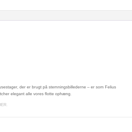
sestager, der er brugt på stemningsbillederne – er som Felius
cher elegant alle vores flotte ophæng.
HER.