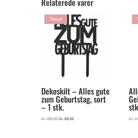
Relaterede varer
Tilbud!
Dekoskilt – Alles gute
Al
zum Geburtstag, sort
Ge
– 1 stk.
stk
Den
Den
kr.
89,00
kr.
1
kr.
69,00
oprindelige
aktuelle
pris
pris
var:
er: