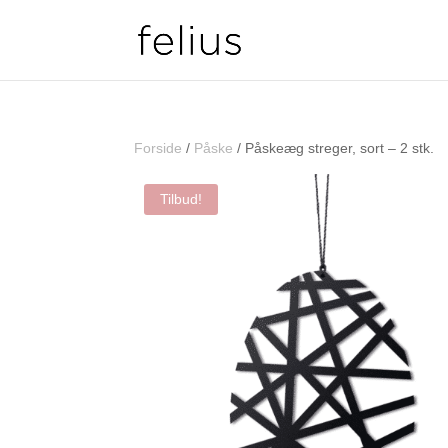
Forside
/
Påske
/ Påskeæg streger, sort – 2 stk.
Tilbud!