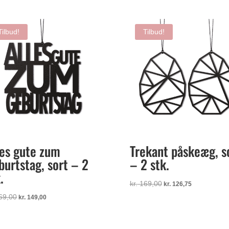
Tilbud!
Tilbud!
les gute zum
Trekant påskeæg, s
burtstag, sort – 2
– 2 stk.
.
Den
Den
kr.
169,00
kr.
126,75
oprindelige
aktuelle
Den
Den
69,00
kr.
149,00
pris
pris
oprindelige
aktuelle
var:
er:
pris
pris
kr. 169,00.
kr. 126,75.
var:
er: