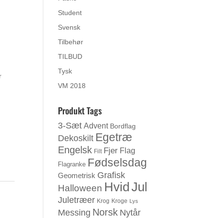
Student
Svensk
Tilbehør
TILBUD
Tysk
r
VM 2018
Produkt Tags
3-Sæt
Advent
Bordflag
Egetræ
Dekoskilt
Engelsk
Fjer
Flag
Filt
Fødselsdag
Flagranke
Grafisk
Geometrisk
Jul
Hvid
Halloween
Juletræer
Krog
Kroge
Lys
Norsk
Messing
Nytår