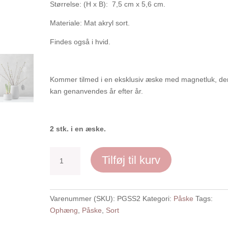
Størrelse: (H x B): 7,5 cm x 5,6 cm.
Materiale: Mat akryl sort.
Findes også i hvid.
Kommer tilmed i en eksklusiv æske med magnetluk, de
kan genanvendes år efter år.
2 stk. i en æske.
Påskeæg
Tilføj til kurv
streger,
sort
-
Varenummer (SKU):
PGSS2
Kategori:
Påske
Tags:
2
Ophæng
,
Påske
,
Sort
stk.
antal