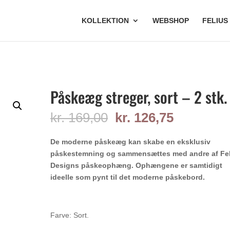
KOLLEKTION
WEBSHOP
FELIUS
Påskeæg streger, sort – 2 stk.
Den
Den
kr.
169,00
kr.
126,75
oprindelige
aktuelle
pris
pris
De moderne påskeæg kan skabe en eksklusiv
var:
er:
påskestemning og sammensættes med andre af Fe
kr. 169,00.
kr. 126,75
Designs påskeophæng. Ophængene er samtidigt
ideelle som pynt til det moderne påskebord.
Farve: Sort.