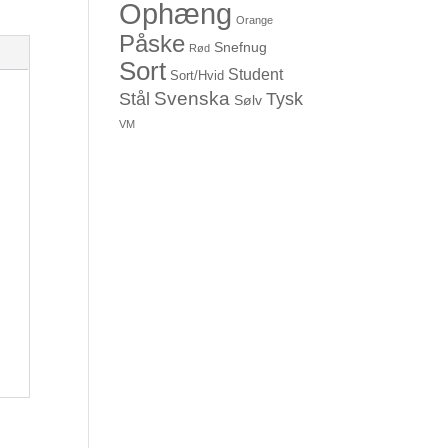
Ophæng
Orange
Påske
Snefnug
Rød
Sort
Student
Sort/Hvid
Svenska
Stål
Tysk
Sølv
VM