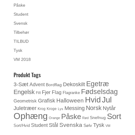
Påske
Student
Svensk
Tilbehør
TILBUD
Tysk
VM 2018
Produkt Tags
Egetræ
3-Sæt
Dekoskilt
Advent
Bordflag
Fødselsdag
Engelsk
Fjer
Flag
Flagranke
Filt
Jul
Hvid
Halloween
Grafisk
Geometrisk
Norsk
Messing
Juletræer
Nytår
Krog
Kroge
Lys
Ophæng
Sort
Påske
Snefnug
Orange
Rød
Svenska
Stål
Tysk
Student
Sølv
Sort/Hvid
VM