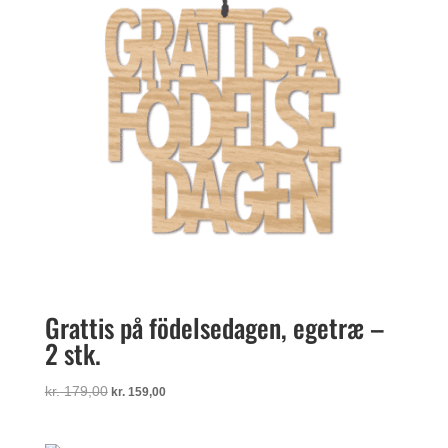
Grattis på födelsedagen, egetræ –
2 stk.
Den
Den
kr.
179,00
kr.
159,00
oprindelige
aktuelle
pris
pris