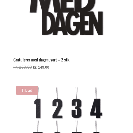
Gratulerer med dagen, sort – 2 stk.
Den
Den
kr.
169,00
kr.
149,00
oprindelige
aktuelle
pris
pris
var:
er:
Tilbud!
kr. 169,00.
kr. 149,00.