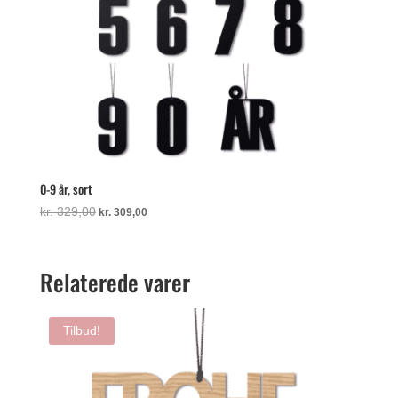
0-9 år, sort
Den
Den
kr.
329,00
kr.
309,00
oprindelige
aktuelle
pris
pris
var:
er:
Relaterede varer
kr. 329,00.
kr. 309,00.
Tilbud!