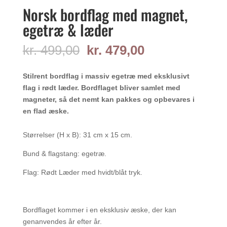
Norsk bordflag med magnet,
egetræ & læder
Den
Den
kr.
499,00
kr.
479,00
oprindelige
aktuelle
pris
pris
Stilrent bordflag i massiv egetræ med eksklusivt
var:
er:
flag i rødt læder. Bordflaget bliver samlet med
kr. 499,00.
kr. 479,00.
magneter, så det nemt kan pakkes og opbevares i
en flad æske.
Størrelser (H x B): 31 cm x 15 cm.
Bund & flagstang: egetræ.
Flag: Rødt Læder med hvidt/blåt tryk.
Bordflaget kommer i en eksklusiv æske, der kan
genanvendes år efter år.