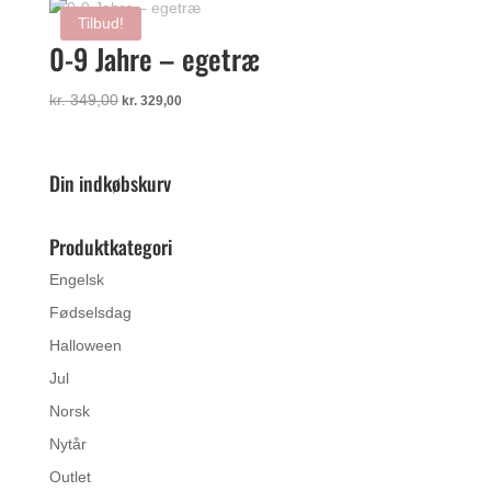
var:
er:
Tilbud!
kr. 179,00.
kr. 159,00.
0-9 Jahre – egetræ
Den
Den
kr.
349,00
kr.
329,00
oprindelige
aktuelle
pris
pris
var:
er:
Din indkøbskurv
kr. 349,00.
kr. 329,00.
Produktkategori
Engelsk
Fødselsdag
Halloween
Jul
Norsk
Nytår
Outlet