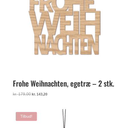
Frohe Weihnachten, egetræ – 2 stk.
Den
Den
kr.
179,00
kr.
143,20
oprindelige
aktuelle
pris
pris
var:
er:
Tilbud!
kr. 179,00.
kr. 143,20.