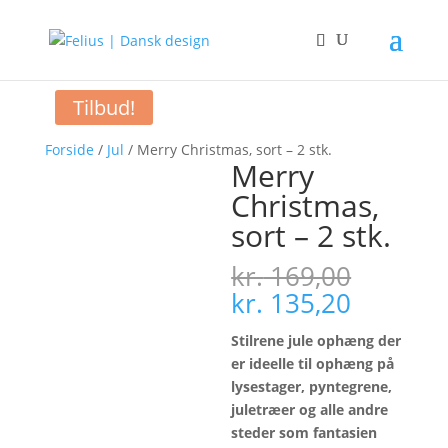
Tilbud!
Forside
/
Jul
/ Merry Christmas, sort – 2 stk.
Merry
Christmas,
sort – 2 stk.
kr.
169,00
Den
Den
kr.
135,20
oprindelige
aktuelle
pris
pris
Stilrene jule ophæng der
var:
er:
er ideelle til ophæng på
kr. 169,00.
kr. 135,
lysestager, pyntegrene,
juletræer og alle andre
steder som fantasien