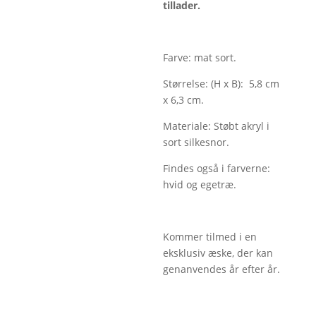
tillader.
Farve: mat sort.
Størrelse: (H x B): 5,8 cm
x 6,3 cm.
Materiale: Støbt akryl i
sort silkesnor.
Findes også i farverne:
hvid og egetræ.
Kommer tilmed i en
eksklusiv æske, der kan
genanvendes år efter år.