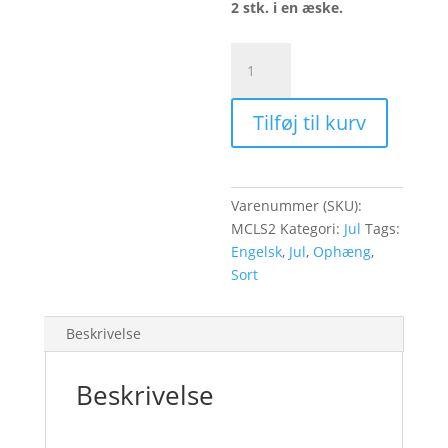
2 stk. i en æske.
Merry
Christmas,
sort
Tilføj til kurv
-
2
stk.
antal
Varenummer (SKU):
MCLS2
Kategori:
Jul
Tags:
Engelsk
,
Jul
,
Ophæng
,
Sort
Beskrivelse
Beskrivelse