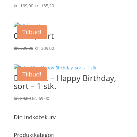
Den
Den
kr.
169,00
kr.
135,20
oprindelige
aktuelle
pris
pris
var:
er:
Tilbud!
0-9 år, sort
kr. 169,00.
kr. 135,20.
Den
Den
kr.
329,00
kr.
309,00
oprindelige
aktuelle
pris
pris
var:
er:
Tilbud!
Dekoskilt – Happy Birthday,
kr. 329,00.
kr. 309,00.
sort – 1 stk.
Den
Den
kr.
89,00
kr.
69,00
oprindelige
aktuelle
pris
pris
Din indkøbskurv
var:
er:
kr. 89,00.
kr. 69,00.
Produktkategori