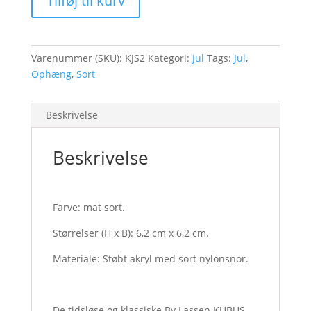
Tilføj til kurv
sort,
2
stk.
antal
Varenummer (SKU):
KJS2
Kategori:
Jul
Tags:
Jul
,
Ophæng
,
Sort
Beskrivelse
Beskrivelse
Farve: mat sort.
Størrelser (H x B): 6,2 cm x 6,2 cm.
Materiale: Støbt akryl med sort nylonsnor.
De tidsløse og klassiske By Lassen KUBUS