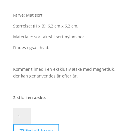
Farve: Mat sort.
Størrelse: (H x B): 6,2 cm x 6,2 cm.
Materiale: sort akryl i sort nylonsnor.
Findes også i hvid.
Kommer tilmed i en eksklusiv æske med magnetluk,
der kan genanvendes år efter år.
2 stk. i en æske.
Kugle,
juletræ
-