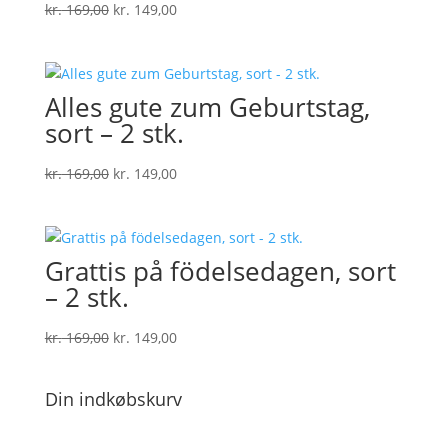
Den
Den
kr.
169,00
kr.
149,00
oprindelige
aktuelle
pris
pris
var:
er:
Alles gute zum Geburtstag,
kr. 169,00.
kr. 149,00.
sort – 2 stk.
Den
Den
kr.
169,00
kr.
149,00
oprindelige
aktuelle
pris
pris
var:
er:
Grattis på födelsedagen, sort
kr. 169,00.
kr. 149,00.
– 2 stk.
Den
Den
kr.
169,00
kr.
149,00
oprindelige
aktuelle
pris
pris
Din indkøbskurv
var:
er:
kr. 169,00.
kr. 149,00.