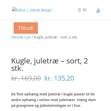
Tilbud!
Tilbud!
Tilbud!
Tilbud!
Tilbud!
Tilbud!
Tilbud!
Forside
/
Jul
/ Kugle, juletræ – sort, 2 stk.
Kugle, juletræ – sort, 2
stk.
Den
Den
kr.
169,00
kr.
135,20
oprindelige
aktuelle
pris
pris
var:
er:
De fine ophæng med juletræ i kugle passer til de
kr. 169,00.
kr. 135,20.
andre ophæng i serien med juletræer. Hæng dem
på grangrene og julestemningen er i hus.