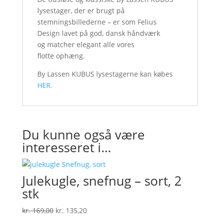
lysestager, der er brugt på
stemningsbillederne – er som Felius
Design lavet på god, dansk håndværk
og matcher elegant alle vores
flotte ophæng.
By Lassen KUBUS lysestagerne kan købes
HER.
Du kunne også være
interesseret i…
Julekugle, snefnug – sort, 2
stk
Den
Den
kr.
169,00
kr.
135,20