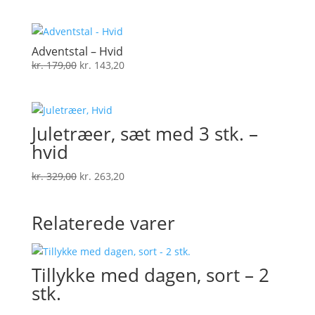
oprindelige
aktuelle
pris
pris
var:
er:
kr. 169,00.
kr. 135,20.
Adventstal – Hvid
Den
Den
kr.
179,00
kr.
143,20
oprindelige
aktuelle
pris
pris
var:
er:
Juletræer, sæt med 3 stk. –
kr. 179,00.
kr. 143,20.
hvid
Den
Den
kr.
329,00
kr.
263,20
oprindelige
aktuelle
pris
pris
Relaterede varer
var:
er:
kr. 329,00.
kr. 263,20.
Tillykke med dagen, sort – 2
stk.