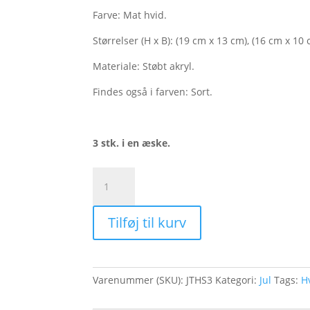
Farve: Mat hvid.
Størrelser (H x B): (19 cm x 13 cm), (16 cm x 10
Materiale: Støbt akryl.
Findes også i farven: Sort.
3 stk. i en æske.
Juletræer,
sæt
på
Tilføj til kurv
fod,
hvid
-
3
Varenummer (SKU):
JTHS3
Kategori:
Jul
Tags:
H
stk.
antal