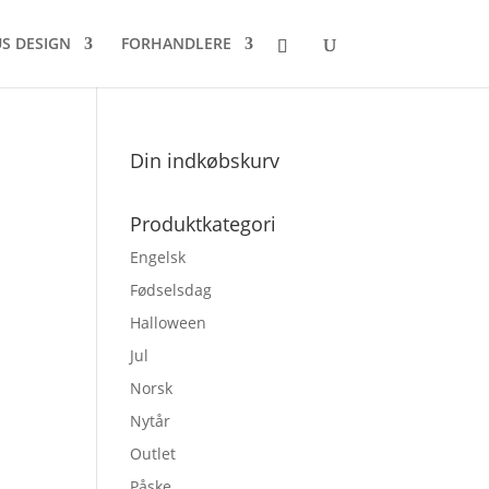
US DESIGN
FORHANDLERE
Din indkøbskurv
Produktkategori
Engelsk
Fødselsdag
Halloween
Jul
Norsk
Nytår
Outlet
Påske