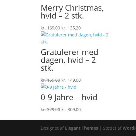
Merry Christmas,
hvid – 2 stk.
Den
Den
kr.
169,00
kr.
135,20
oprindelige
aktuelle
pris
pris
var:
er:
Gratulerer med
kr. 169,00.
kr. 135,20.
dagen, hvid – 2
stk.
Den
Den
kr.
169,00
kr.
149,00
oprindelige
aktuelle
pris
pris
0-9 Jahre – hvid
var:
er:
kr. 169,00.
kr. 149,00.
Den
Den
kr.
329,00
kr.
309,00
oprindelige
aktuelle
pris
pris
Designet af
Elegant Themes
| Støttet af
WordP
var:
er: