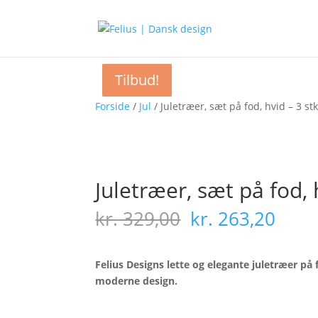
Tilbud!
Tilbud!
Tilbud!
Tilbud!
Tilbud!
Tilbud!
Tilbud!
Forside
/
Jul
/ Juletræer, sæt på fod, hvid – 3 stk
Juletræer, sæt på fod, 
Den
Den
kr.
329,00
kr.
263,20
oprindelige
aktu
pris
pris
var:
er:
Felius Designs lette og elegante juletræer p
kr. 329,00.
kr. 2
moderne design.