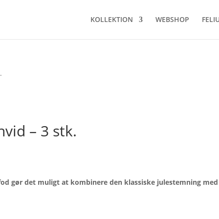
KOLLEKTION
WEBSHOP
FELI
.
hvid – 3 stk.
elle
å fod gør det muligt at kombinere den klassiske julestemning med
63,20.