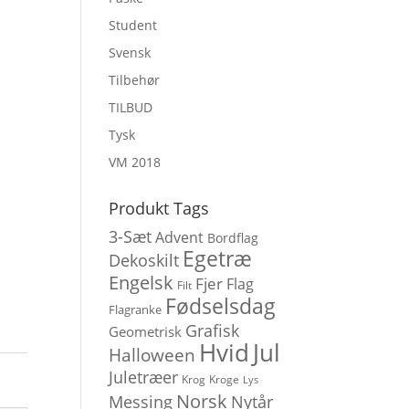
Student
Svensk
Tilbehør
TILBUD
Tysk
VM 2018
Produkt Tags
3-Sæt
Advent
Bordflag
Egetræ
Dekoskilt
Engelsk
Fjer
Flag
Filt
Fødselsdag
Flagranke
Grafisk
Geometrisk
Hvid
Jul
Halloween
Juletræer
Krog
Kroge
Lys
Norsk
Messing
Nytår