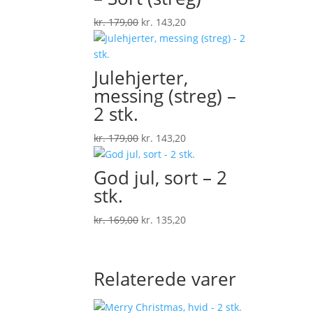
Den
Den
kr.
179,00
kr.
143,20
oprindelige
aktuelle
pris
pris
var:
er:
Julehjerter,
kr. 179,00.
kr. 143,20.
messing (streg) –
2 stk.
Den
Den
kr.
179,00
kr.
143,20
oprindelige
aktuelle
pris
pris
God jul, sort – 2
var:
er:
stk.
kr. 179,00.
kr. 143,20.
Den
Den
kr.
169,00
kr.
135,20
oprindelige
aktuelle
pris
pris
var:
er:
Relaterede varer
kr. 169,00.
kr. 135,20.