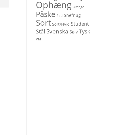
Ophæng
Orange
Påske
Snefnug
Rød
Sort
Student
Sort/Hvid
Svenska
Stål
Tysk
Sølv
VM