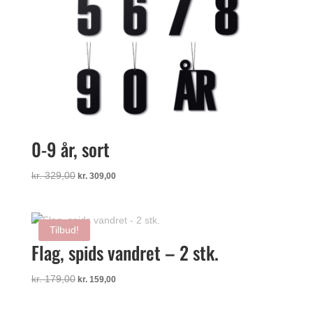
0-9 år, sort
Den
Den
kr.
329,00
kr.
309,00
oprindelige
aktuelle
pris
pris
var:
er:
Tilbud!
kr. 329,00.
kr. 309,00.
Flag, spids vandret – 2 stk.
Den
Den
kr.
179,00
kr.
159,00
oprindelige
aktuelle
pris
pris