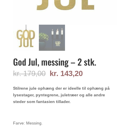
God Jul, messing – 2 stk.
Den
Den
kr.
179,00
kr.
143,20
oprindelige
aktuelle
pris
pris
Stilrene jule ophæng der er ideelle til ophæng på
var:
er:
lysestager, pyntegrene, juletræer og alle andre
kr. 179,00.
kr. 143,20.
steder som fantasien tillader.
Farve: Messing.