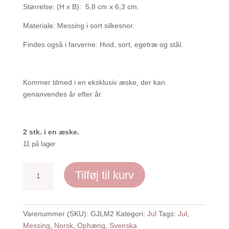
Størrelse: (H x B): 5,8 cm x 6,3 cm.
Materiale: Messing i sort silkesnor.
Findes også i farverne: Hvid, sort, egetræ og stål.
Kommer tilmed i en eksklusiv æske, der kan
genanvendes år efter år.
2 stk. i en æske.
11 på lager
God
Tilføj til kurv
Jul,
messing
-
Varenummer (SKU):
GJLM2
Kategori:
Jul
Tags:
Jul
,
2
Messing
,
Norsk
,
Ophæng
,
Svenska
stk.