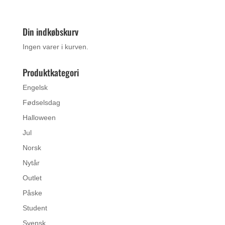
oprindelige
aktuelle
pris
pris
var:
er:
Din indkøbskurv
kr. 169,00.
kr. 135,20.
Ingen varer i kurven.
Produktkategori
Engelsk
Fødselsdag
Halloween
Jul
Norsk
Nytår
Outlet
Påske
Student
Svensk