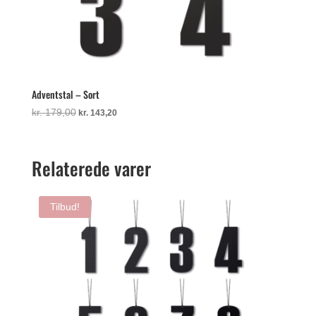
Adventstal – Sort
Den
Den
kr.
179,00
kr.
143,20
oprindelige
aktuelle
pris
pris
var:
er:
Relaterede varer
kr. 179,00.
kr. 143,20.
Tilbud!