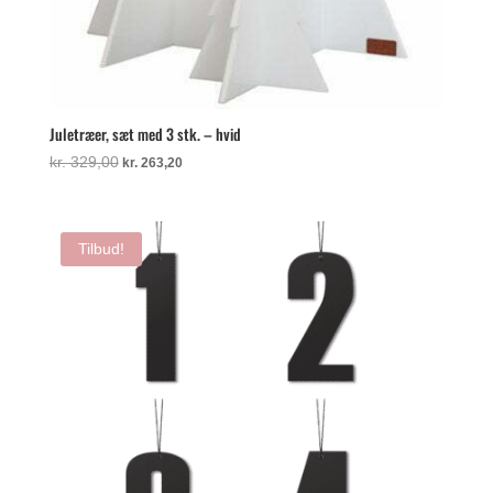
Juletræer, sæt med 3 stk. – hvid
Den
Den
kr.
329,00
kr.
263,20
oprindelige
aktuelle
pris
pris
var:
er:
Tilbud!
kr. 329,00.
kr. 263,20.