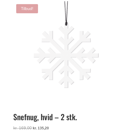
var:
er:
Tilbud!
kr. 179,00.
kr. 159,00.
Snefnug, hvid – 2 stk.
Den
Den
kr.
169,00
kr.
135,20