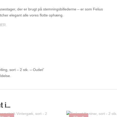
sestager, der er brugt på stemningsbillederne – er som Felius
cher elegant alle vores flotte ophæng.
HER.
ing, sort – 2 stk. – Outlet”
ldelse.
t i…