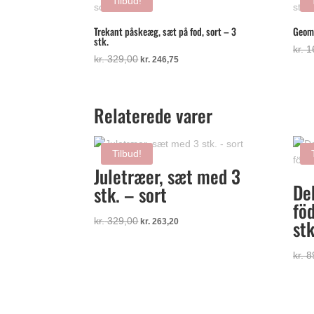
Tilbud!
Trekant påskeæg, sæt på fod, sort – 3
Geome
stk.
kr.
1
Den
Den
kr.
329,00
kr.
246,75
oprindelige
aktuelle
pris
pris
var:
er:
Relaterede varer
kr. 329,00.
kr. 246,75.
Tilbud!
Juletræer, sæt med 3
Dek
stk. – sort
fö
Den
Den
kr.
329,00
stk
kr.
263,20
oprindelige
aktuelle
pris
pris
kr.
8
var:
er:
kr. 329,00.
kr. 263,20.