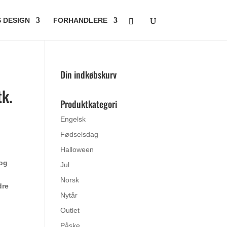
S DESIGN
FORHANDLERE
Din indkøbskurv
tk.
Produktkategori
Engelsk
Fødselsdag
Halloween
 og
Jul
Norsk
dre
Nytår
Outlet
Påske