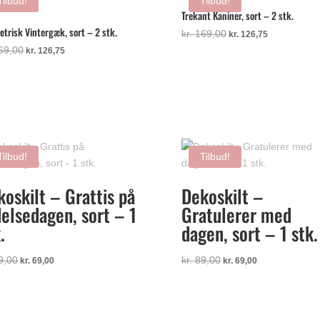
Tilbud!
Tilbud!
Trekant Kaniner, sort – 2 stk.
trisk Vintergæk, sort – 2 stk.
Den
Den
kr.
169,00
kr.
126,75
oprindelige
aktuelle
Den
Den
69,00
kr.
126,75
pris
pris
oprindelige
aktuelle
var:
er:
pris
pris
kr. 169,00.
kr. 126,75.
var:
er:
kr. 169,00.
kr. 126,75.
Tilbud!
Tilbud!
oskilt – Grattis på
Dekoskilt –
delsedagen, sort – 1
Gratulerer med
.
dagen, sort – 1 stk.
Den
Den
Den
Den
9,00
kr.
89,00
kr.
69,00
kr.
69,00
oprindelige
aktuelle
oprindelige
aktuelle
pris
pris
pris
pris
var:
er:
var:
er:
kr. 89,00.
kr. 69,00.
kr. 89,00.
kr. 69,00.