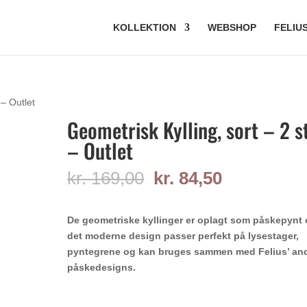
KOLLEKTION
WEBSHOP
FELIU
 – Outlet
Geometrisk Kylling, sort – 2 s
– Outlet
Den
Den
kr.
169,00
kr.
84,50
oprindelige
aktuelle
pris
pris
De geometriske kyllinger er oplagt som påskepynt
var:
er:
det moderne design passer perfekt
kr. 169,00.
kr. 84,50.
på lysestager,
pyntegrene og kan bruges sammen med Felius’ an
påskedesigns.