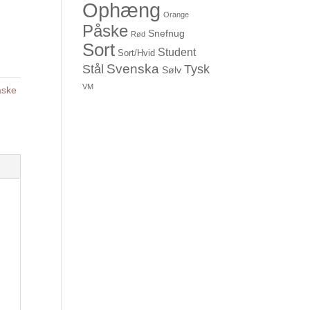
Ophæng
Orange
Påske
Snefnug
Rød
Sort
Student
Sort/Hvid
Svenska
Stål
Tysk
Sølv
VM
åske