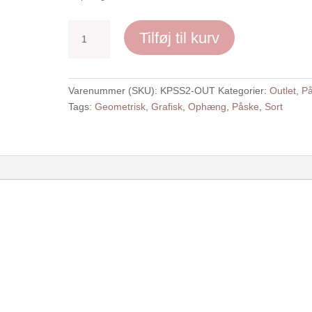
Geometrisk
Tilføj til kurv
Kylling,
sort
-
Varenummer (SKU):
KPSS2-OUT
Kategorier:
Outlet
,
P
2
Tags:
Geometrisk
,
Grafisk
,
Ophæng
,
Påske
,
Sort
stk.
-
Outlet
antal