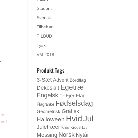
Student
Svensk
Tilbehør
TILBUD
Tysk
VM 2018
r
Produkt Tags
3-Sæt
Advent
Bordflag
Egetræ
Dekoskilt
Engelsk
Fjer
Flag
Filt
Fødselsdag
Flagranke
Grafisk
Geometrisk
tet
Jul
Hvid
Halloween
 med
Juletræer
Krog
Kroge
Lys
Norsk
Messing
Nytår