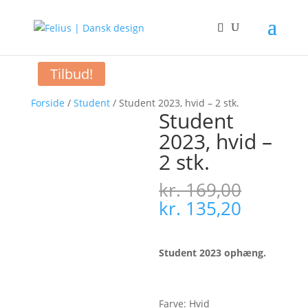
Tilbud!
Forside
/
Student
/ Student 2023, hvid – 2 stk.
Student
2023, hvid –
2 stk.
kr.
169,00
Den
Den
kr.
135,20
oprindelige
aktuelle
pris
pris
var:
er:
Student 2023 ophæng.
kr. 169,00.
kr. 135,
Farve: Hvid