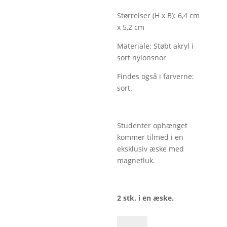
Størrelser (H x B): 6,4 cm
x 5,2 cm
Materiale: Støbt akryl i
sort nylonsnor
Findes også i farverne:
sort.
Studenter ophænget
kommer tilmed i en
eksklusiv æske med
magnetluk.
2 stk. i en æske.
Student