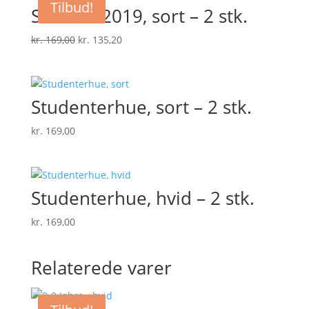
Tilbud!
Student 2019, sort – 2 stk.
Den
Den
kr.
169,00
kr.
135,20
oprindelige
aktuelle
pris
pris
var:
er:
Studenterhue, sort – 2 stk.
kr. 169,00.
kr. 135,20.
kr.
169,00
Studenterhue, hvid – 2 stk.
kr.
169,00
Relaterede varer