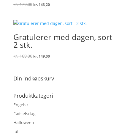
Den
Den
kr.
179,00
kr.
143,20
oprindelige
aktuelle
pris
pris
var:
er:
kr. 179,00.
kr. 143,20.
Gratulerer med dagen, sort –
2 stk.
Den
Den
kr.
169,00
kr.
149,00
oprindelige
aktuelle
pris
pris
var:
er:
Din indkøbskurv
kr. 169,00.
kr. 149,00.
Produktkategori
Engelsk
Fødselsdag
Halloween
Jul