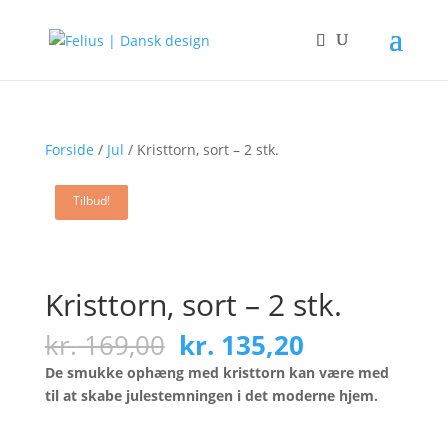
Forside
/
Jul
/ Kristtorn, sort – 2 stk.
Tilbud!
Tilbud!
Tilbud!
Tilbud!
Tilbud!
Tilbud!
Tilbud!
Kristtorn, sort – 2 stk.
Den
Den
kr.
169,00
kr.
135,20
oprindelige
aktuelle
De smukke ophæng med kristtorn kan være med
pris
pris
til at skabe julestemningen i det moderne hjem.
var:
er:
kr. 169,00.
kr. 135,20.