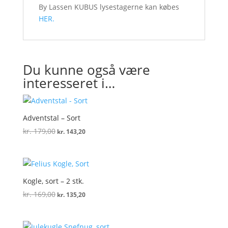
By Lassen KUBUS lysestagerne kan købes
HER.
Du kunne også være
interesseret i…
Adventstal – Sort
Den
Den
kr.
179,00
kr.
143,20
oprindelige
aktuelle
pris
pris
var:
er:
kr. 179,00.
kr. 143,20.
Kogle, sort – 2 stk.
Den
Den
kr.
169,00
kr.
135,20
oprindelige
aktuelle
pris
pris
var:
er: