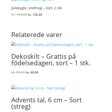
kr. 169,00.
kr. 135,20.
Julekugle, snefnug – sort, 2 stk
Den
Den
kr.
169,00
kr.
135,20
oprindelige
aktuelle
pris
pris
var:
er:
Relaterede varer
kr. 169,00.
kr. 135,20.
Dekoskilt – Grattis på
födelsedagen, sort – 1 stk.
Den
Den
kr.
89,00
kr.
69,00
oprindelige
aktuelle
pris
pris
var:
er:
kr. 89,00.
kr. 69,00.
Advents tal, 6 cm – Sort
(streg)