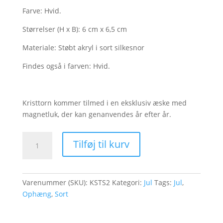
Farve: Hvid.
Størrelser (H x B): 6 cm x 6,5 cm
Materiale: Støbt akryl i sort silkesnor
Findes også i farven: Hvid.
Kristtorn kommer tilmed i en eksklusiv æske med
magnetluk, der kan genanvendes år efter år.
Kristtorn,
Tilføj til kurv
sort
-
2
Varenummer (SKU):
KSTS2
Kategori:
Jul
Tags:
Jul
,
stk.
Ophæng
,
Sort
antal