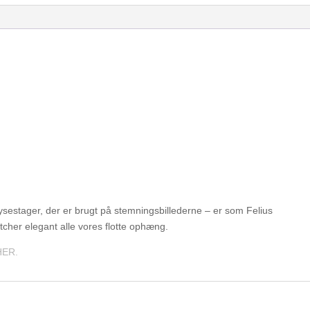
sestager, der er brugt på stemningsbillederne – er som Felius
cher elegant alle vores flotte ophæng.
HER.