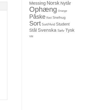
Norsk
Messing
Nytår
Ophæng
Orange
Påske
Snefnug
Rød
Sort
Student
Sort/Hvid
Svenska
Stål
Tysk
Sølv
VM