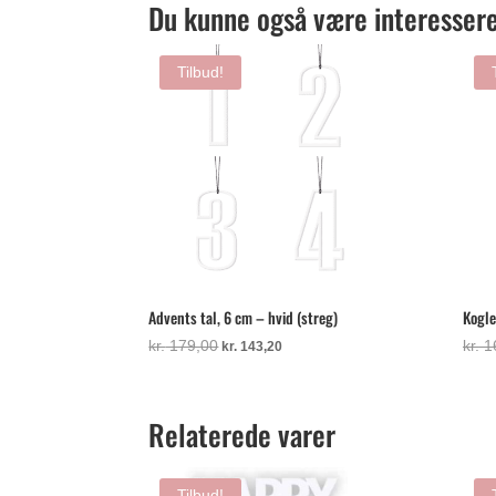
Du kunne også være interessere
Tilbud!
Advents tal, 6 cm – hvid (streg)
Kogle
Den
Den
kr.
179,00
kr.
1
kr.
143,20
oprindelige
aktuelle
pris
pris
var:
er:
Relaterede varer
kr. 179,00.
kr. 143,20.
Tilbud!