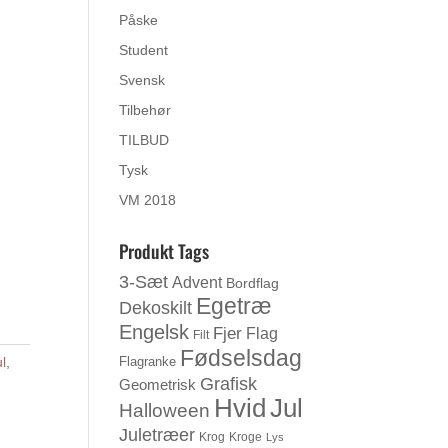
Påske
Student
Svensk
Tilbehør
TILBUD
Tysk
VM 2018
Produkt Tags
3-Sæt
Advent
Bordflag
Egetræ
Dekoskilt
Engelsk
Fjer
Flag
Filt
Fødselsdag
ul
,
Flagranke
Grafisk
Geometrisk
Jul
Hvid
Halloween
Juletræer
Krog
Kroge
Lys