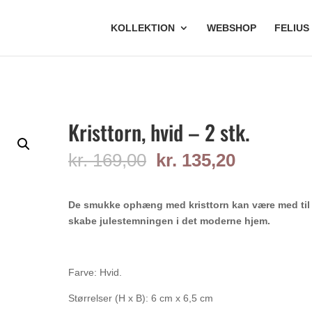
KOLLEKTION
WEBSHOP
FELIUS
Kristtorn, hvid – 2 stk.
Den
Den
kr.
169,00
kr.
135,20
oprindelige
aktuelle
pris
pris
var:
er:
De smukke ophæng med kristtorn kan være med til 
kr. 169,00.
kr. 135,20
skabe julestemningen i det moderne hjem.
Farve: Hvid.
Størrelser (H x B): 6 cm x 6,5 cm