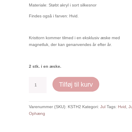
Materiale: Støbt akryl i sort silkesnor
Findes også i farven: Hvid.
Kristtorn kommer tilmed i en eksklusiv æske med
magnetluk, der kan genanvendes år efter år.
2 stk. i en æske.
Kristtorn,
Tilføj til kurv
hvid
-
2
Varenummer (SKU):
KSTH2
Kategori:
Jul
Tags:
Hvid
,
J
stk.
Ophæng
antal