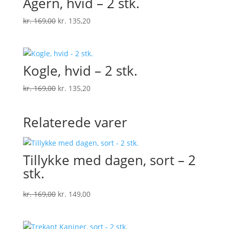
Agern, hvid – 2 stk.
Den
Den
kr.
169,00
kr.
135,20
oprindelige
aktuelle
pris
pris
var:
er:
Kogle, hvid – 2 stk.
kr. 169,00.
kr. 135,20.
Den
Den
kr.
169,00
kr.
135,20
oprindelige
aktuelle
pris
pris
Relaterede varer
var:
er:
kr. 169,00.
kr. 135,20.
Tillykke med dagen, sort – 2
stk.
Den
Den
kr.
169,00
kr.
149,00
oprindelige
aktuelle
pris
pris
var:
er: