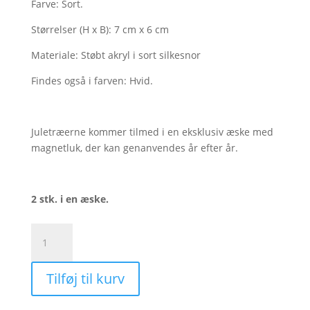
Farve: Sort.
Størrelser (H x B): 7 cm x 6 cm
Materiale: Støbt akryl i sort silkesnor
Findes også i farven: Hvid.
Juletræerne kommer tilmed i en eksklusiv æske med
magnetluk, der kan genanvendes år efter år.
2 stk. i en æske.
Juletræ
takker,
sort
Tilføj til kurv
-
2