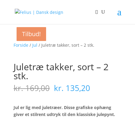
Tilbud!
Tilbud!
Tilbud!
Tilbud!
Tilbud!
Tilbud!
Tilbud!
Forside
/
Jul
/ Juletræ takker, sort – 2 stk.
Juletræ takker, sort – 2
stk.
Den
Den
kr.
169,00
kr.
135,20
oprindelige
aktuelle
pris
pris
var:
er:
Jul er lig med juletræer. Disse grafiske ophæng
kr. 169,00.
kr. 135,20.
giver et stilrent udtryk til den klassiske julepynt.