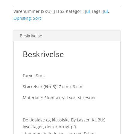
stk.
antal
Varenummer (SKU):
JTTS2
Kategori:
Jul
Tags:
Jul
,
Ophæng
,
Sort
Beskrivelse
Beskrivelse
Farve: Sort.
Størrelser (H x B): 7 cm x 6 cm
Materiale: Støbt akryl i sort silkesnor
De tidsløse og klassiske By Lassen KUBUS
lysestager, der er brugt på
stemningsbillederne – er som Felius