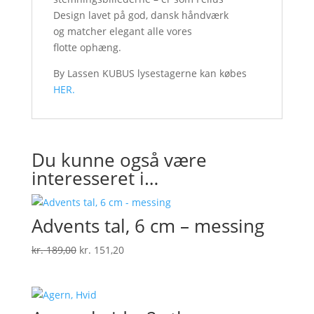
Design lavet på god, dansk håndværk
og matcher elegant alle vores
flotte ophæng.
By Lassen KUBUS lysestagerne kan købes
HER.
Du kunne også være
interesseret i…
Advents tal, 6 cm – messing
Den
Den
kr.
189,00
kr.
151,20
oprindelige
aktuelle
pris
pris
var:
er:
kr. 189,00.
kr. 151,20.