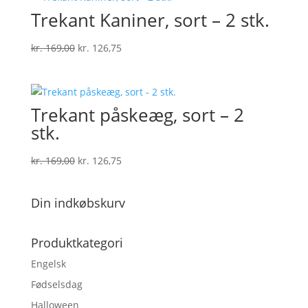
Trekant Kaniner, sort – 2 stk.
kr. 169,00.
kr. 149,00.
Den
Den
kr.
169,00
kr.
126,75
oprindelige
aktuelle
pris
pris
var:
er:
Trekant påskeæg, sort – 2
kr. 169,00.
kr. 126,75.
stk.
Den
Den
kr.
169,00
kr.
126,75
oprindelige
aktuelle
pris
pris
Din indkøbskurv
var:
er:
kr. 169,00.
kr. 126,75.
Produktkategori
Engelsk
Fødselsdag
Halloween