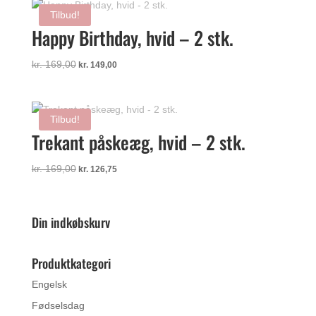
var:
er:
Tilbud!
kr. 169,00.
kr. 149,00.
Happy Birthday, hvid – 2 stk.
Den
Den
kr.
169,00
kr.
149,00
oprindelige
aktuelle
pris
pris
var:
er:
Tilbud!
kr. 169,00.
kr. 149,00.
Trekant påskeæg, hvid – 2 stk.
Den
Den
kr.
169,00
kr.
126,75
oprindelige
aktuelle
pris
pris
var:
er:
Din indkøbskurv
kr. 169,00.
kr. 126,75.
Produktkategori
Engelsk
Fødselsdag