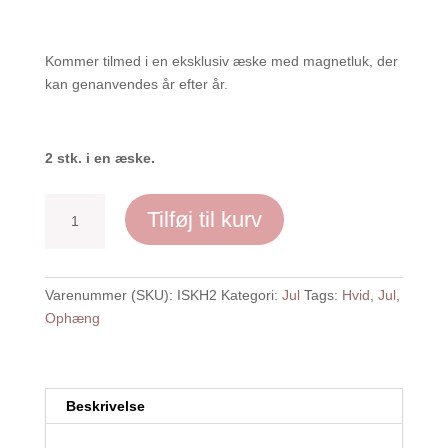
Kommer tilmed i en eksklusiv æske med magnetluk, der
kan genanvendes år efter år.
2 stk. i en æske.
Iskrystal
Tilføj til kurv
-
hvid,
2
Varenummer (SKU):
ISKH2
Kategori:
Jul
Tags:
Hvid
,
Jul
,
stk
Ophæng
antal
Beskrivelse