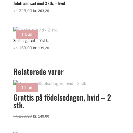
Juletræer, sæt med 3 stk. – hvid
Den
Den
kr.
329,00
kr.
263,20
oprindelige
aktuelle
pris
pris
var:
er:
Tilbud!
kr. 329,00.
kr. 263,20.
Snefnug, hvid – 2 stk.
Den
Den
kr.
169,00
kr.
135,20
oprindelige
aktuelle
pris
pris
var:
er:
Relaterede varer
kr. 169,00.
kr. 135,20.
Tilbud!
Grattis på födelsedagen, hvid – 2
stk.
Den
Den
kr.
169,00
kr.
149,00
oprindelige
aktuelle
pris
pris