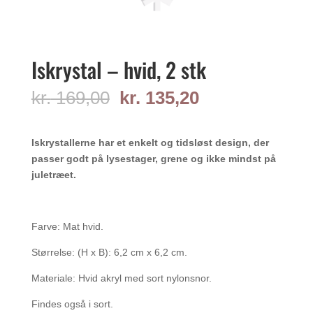
Iskrystal – hvid, 2 stk
Den
Den
kr.
169,00
kr.
135,20
oprindelige
aktuelle
pris
pris
var:
er:
Iskrystallerne har et enkelt og tidsløst design, der
kr. 169,00.
kr. 135,20.
passer godt på lysestager, grene og ikke mindst på
juletræet.
Farve: Mat hvid.
Størrelse: (H x B): 6,2 cm x 6,2 cm.
Materiale: Hvid akryl med sort nylonsnor.
Findes også i sort.